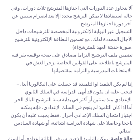
ألا يتجاوز عدد الدورات التي اجتازها المترشح ثلاث دورات، وفي
حالة استنفاذها لا يمكن الترشح مجددا إلا بعد انصرام سنتين عن
آخر دورة اجتازها المترشح.
التسجيل عبر البوابة الإلكترونية المخصصة للترشيحات داخل
الآجال المحددة لذلك، مع تضمين البطاقة الإلكترونية للترشيح
صورة حديثة العهد للمترشح(ة).
تضمين ملف الترشيح التزاما مصادق على صحة توقيعه يقر فيه
المترشح باطلاعه على القوانين الخاصة بزجر الغش في
الامتحانات المدرسية والتزامه بمقتضياتها.
– ‏‏إذا لم ‏يكن التلميذ او التلميذة قد حصلت على البكالوريا أبدا،
فيجب عليه ان يكون قد أنهى الدراسة في السلك الثانوي
الإعدادي منذ سنتين أو أكثر في بداية سنة الترشيح للباك الحر.
‏أما إذا كان التلميذ لم ينجح في السلك الإعدادي، فإنه يمكنه
اجتياز امتحان السلك الإعدادي أحرار . فقط يجيب عليه أن يكون
ناجحا وحاصلا على شهادة الدراسة ابتدائية، أو شهادة السادس
ابتدائي.
حالة خاصة
: يمكن للتلميذ الذي درس في الثالثة إعدادي أو السنة