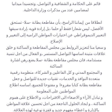
قائم على الحكامة و الشفافية و التواصل، وتجسيدا ميدانيا
لمضامين عدد من مذكرات وزارة الداخلية.
انطلاقا من إيماننا الراسخ، بأن مقاطعة بطانة -سلا- تستحق
الأفضل، ليس شعارا فقط أو حلما ،بل إرادة قوية ،إرادة سبقها
التعبير الديموقراطي عن اختيارات المواطن الرامية إلى التغيير و
الإصلاح.
و سعيا منا لتعزيز الروابط بين مجلس المقاطعة و الساكنة و خلق
علاقات متينة اساسها التواصل المستمر ،و الفعال من اجل تنمية
مستدامة، فان مجلس مقاطعة بطانة -سلا يضع رهن اشارة
الساكنة
و المجتمع المدني و كل الفاعلين و الشركاء، منظومة رقمية
متعددة النوافذ و الخدمات، تقنيات جديدة للتواصل و جعل
مقاطعة بطانة كتابا مقروءا و مفتوحا للجميع، اساسه اطلاع
المواطنين على المعلومة
و تبادل الآراء و الاصغاء الى الاقتراحات، و الاطلاع على هموم
الساكنة ، و ايجاد الحلول الناجعة من اجل تحسين علاقة المواطن
بالإدارة و اعطاء مفهوم جديد و قفزة نوعية لهذه العلاقة.