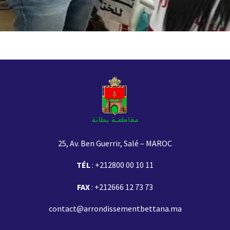
25, Av. Ben Guerrir, Salé – MAROC
TÉL
:
+212800 00 10 11
FAX
: +212666 12 73 73
contact@arrondissementbettana.ma